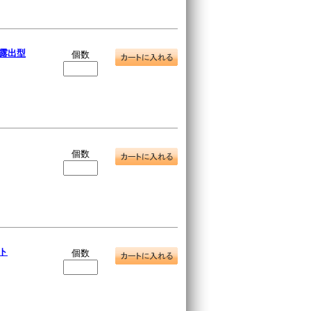
)露出型
個数
個数
ト
個数