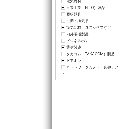
電気資材
日東工業（NITO）製品
照明器具
空調・換気扇
換気部材（ユニックスなど
内外電機製品
ビジネスホン
通信関連
タカコム（TAKACOM）製品
ドアホン
ネットワークカメラ・監視カメ
ラ