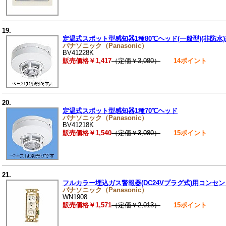
19.
定温式スポット型感知器1種80℃ヘッド(一般型)(非防水
パナソニック（Panasonic）
BV41228K
販売価格￥1,417
（定価￥3,080）
14ポイント
20.
定温式スポット型感知器1種70℃ヘッド
パナソニック（Panasonic）
BV41218K
販売価格￥1,540
（定価￥3,080）
15ポイント
21.
フルカラー埋込ガス警報器(DC24Vプラグ式)用コンセン
パナソニック（Panasonic）
WN1908
販売価格￥1,571
（定価￥2,013）
15ポイント