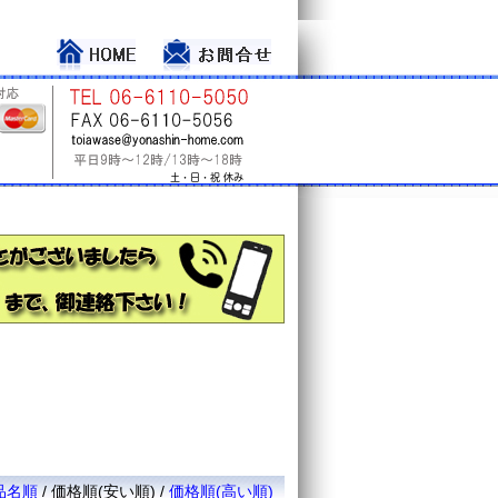
品名順
/
価格順(安い順)
/
価格順(高い順)