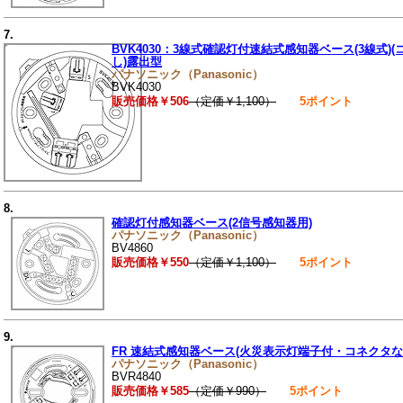
7.
BVK4030：3線式確認灯付速結式感知器ベース(3線式)
し)露出型
パナソニック（Panasonic）
BVK4030
販売価格￥506
（定価￥1,100）
5ポイント
8.
確認灯付感知器ベース(2信号感知器用)
パナソニック（Panasonic）
BV4860
販売価格￥550
（定価￥1,100）
5ポイント
9.
FR 速結式感知器ベース(火災表示灯端子付・コネクタな
パナソニック（Panasonic）
BVR4840
販売価格￥585
（定価￥990）
5ポイント