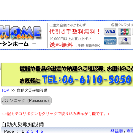
TOP
>> 自動火災報知設備
パナソニック（Panasonic）
↑上記カテゴリボタンをクリックで絞り込み表示が可能です。↑
自動火災報知設備
Page ：
1
2
3
4
5
登録順
/
商