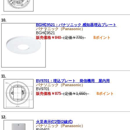
10.
BGHC9521：パナソニック 感知器埋込プレート
パナソニック（Panasonic）
BGHC9521
販売価格￥840
（定価￥770）
8ポイント
11.
BV9701：埋込プレート 発信機用 屋内用
パナソニック（Panasonic）
BV9701
販売価格￥875
（定価￥1,650）
8ポイント
12.
火災表示灯2型(2線式)
パナソニック（Panasonic）
BV9402