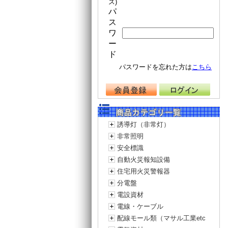
ス)
パ
ス
ワ
ー
ド
パスワードを忘れた方は
こちら
誘導灯（非常灯）
非常照明
安全標識
自動火災報知設備
住宅用火災警報器
分電盤
電設資材
電線・ケーブル
配線モール類（マサル工業etc