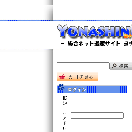
ID
(メ
ー
ル
ア
ド
レ