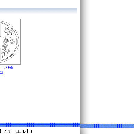
ース(確
型
）
uel【フューエル】)