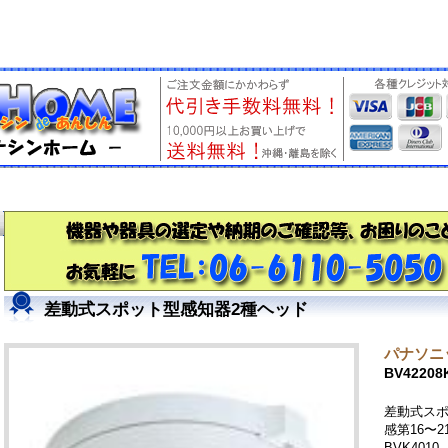
差動式スポット型感知器2種ヘッド
パナソニッ
BV42208
差動式スポ
感第16〜2
BVK4010