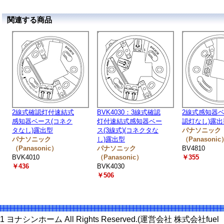
関連する商品
2線式確認灯付速結式
BVK4030：3線式確認
2線式感知器ベ
感知器ベース(コネク
灯付速結式感知器ベー
認灯なし)露出
タなし)露出型
ス(3線式)(コネクタな
パナソニック
パナソニック
し)露出型
（Panasonic
（Panasonic）
パナソニック
BV4810
BVK4010
（Panasonic）
￥355
￥436
BVK4030
￥506
 2011 ヨナシンホーム All Rights Reserved.(運営会社 株式会社f