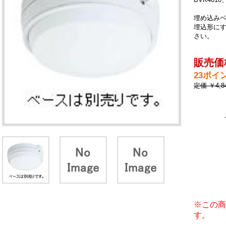
埋め込み
埋込形に
さい。
販売価
23ポイ
定価 ￥4,
※この商
す。