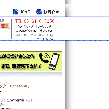
ク（Panasonic）
K
ット型感知器2種ヘッド
1号
、BK4030