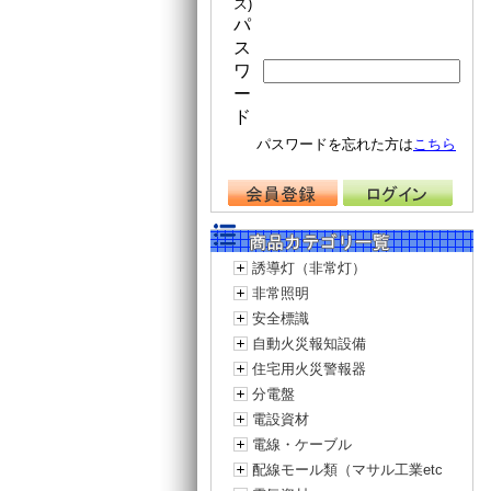
ス)
パ
ス
ワ
ー
ド
パスワードを忘れた方は
こちら
誘導灯（非常灯）
非常照明
安全標識
自動火災報知設備
住宅用火災警報器
分電盤
電設資材
電線・ケーブル
配線モール類（マサル工業etc