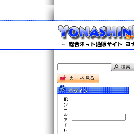
ID
(メ
ー
ル
ア
ド
レ