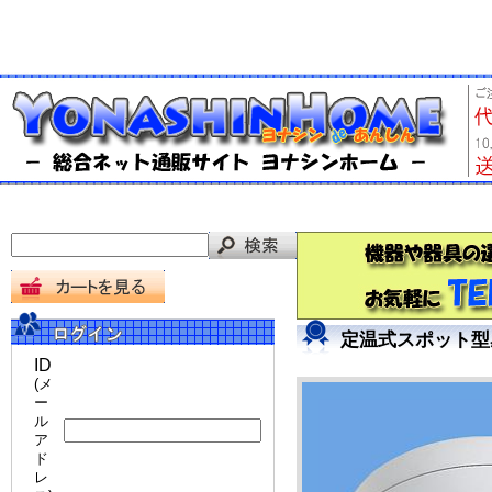
定温式スポット型
ID
(メ
ー
ル
ア
ド
レ