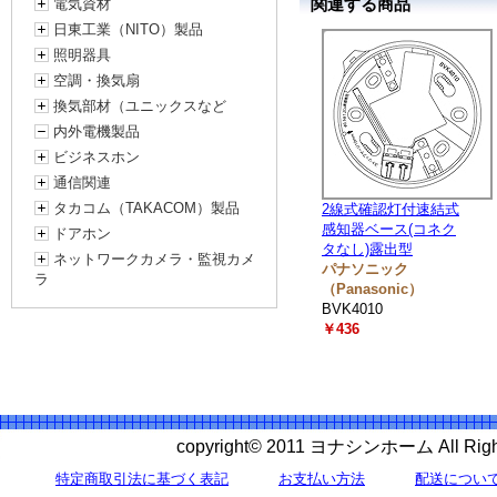
関連する商品
電気資材
日東工業（NITO）製品
照明器具
空調・換気扇
換気部材（ユニックスなど
内外電機製品
ビジネスホン
通信関連
タカコム（TAKACOM）製品
2線式確認灯付速結式
感知器ベース(コネク
ドアホン
タなし)露出型
ネットワークカメラ・監視カメ
パナソニック
ラ
（Panasonic）
BVK4010
￥436
copyright© 2011 ヨナシンホーム All 
特定商取引法に基づく表記
お支払い方法
配送につい