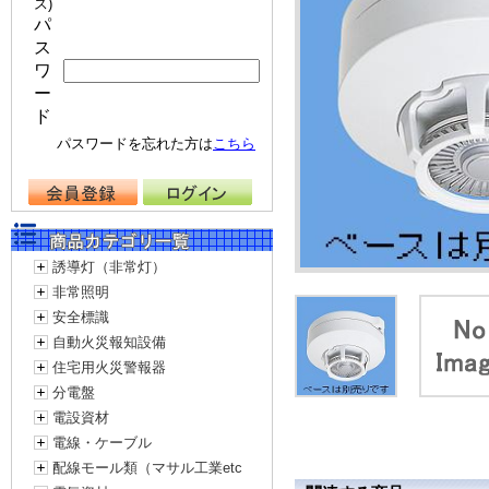
ス)
パ
ス
ワ
ー
ド
パスワードを忘れた方は
こちら
誘導灯（非常灯）
非常照明
安全標識
自動火災報知設備
住宅用火災警報器
分電盤
電設資材
電線・ケーブル
配線モール類（マサル工業etc