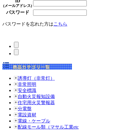
ID
(メールアドレス)
パスワード
パスワードを忘れた方は
こちら
誘導灯（非常灯）
非常照明
安全標識
自動火災報知設備
住宅用火災警報器
分電盤
電設資材
電線・ケーブル
配線モール類（マサル工業etc