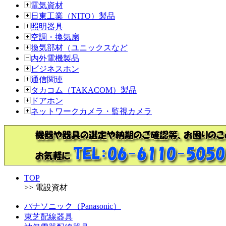
電気資材
日東工業（NITO）製品
照明器具
空調・換気扇
換気部材（ユニックスなど
内外電機製品
ビジネスホン
通信関連
タカコム（TAKACOM）製品
ドアホン
ネットワークカメラ・監視カメラ
TOP
>> 電設資材
パナソニック（Panasonic）
東芝配線器具