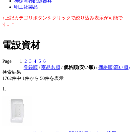
神保電器配線器具
明工社製品
↑上記カテゴリボタンをクリックで絞り込み表示が可能で
す。↑
電設資材
Page ：
1
2
3
4
5
6
登録順
/
商品名順
/
価格順(安い順)
/
価格順(高い順)
検索結果
1762件中 1件から 50件
を表示
1.