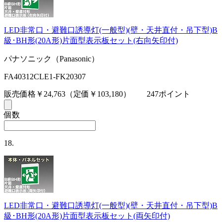
LED非常口・避難口誘導灯(一般型)(壁・天井直付・吊下型)B
級･BH形(20A形)片面型表示板セット(右向矢印付)
パナソニック（Panasonic）
FA40312CLE1-FK20307
販売価格￥24,763
（定価￥103,180）
247ポイント
個数
18.
LED非常口・避難口誘導灯(一般型)(壁・天井直付・吊下型)B
級･BH形(20A形)片面型表示板セット(両矢印付)