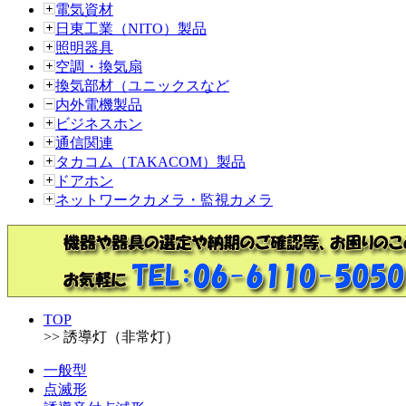
電気資材
日東工業（NITO）製品
照明器具
空調・換気扇
換気部材（ユニックスなど
内外電機製品
ビジネスホン
通信関連
タカコム（TAKACOM）製品
ドアホン
ネットワークカメラ・監視カメラ
TOP
>> 誘導灯（非常灯）
一般型
点滅形