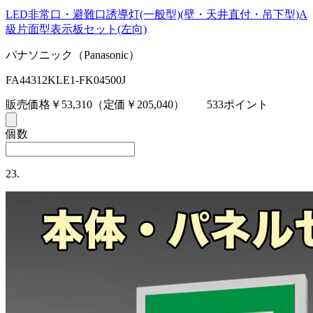
LED非常口・避難口誘導灯(一般型)(壁・天井直付・吊下型)A
級片面型表示板セット(左向)
パナソニック（Panasonic）
FA44312KLE1-FK04500J
販売価格￥53,310
（定価￥205,040）
533ポイント
個数
23.