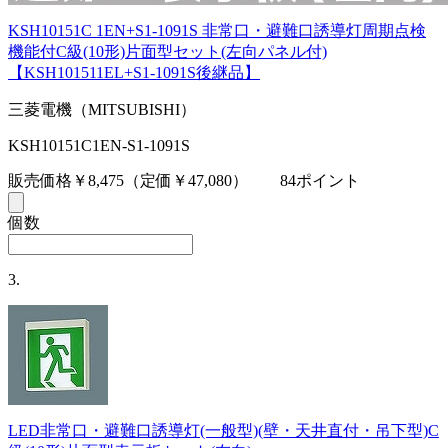
KSH10151C 1EN+S1-1091S 非常口・避難口誘導灯周期点検
機能付C級(10形)片面型セット(左向パネル付)
【KSH101511EL+S1-1091S後継品】
三菱電機（MITSUBISHI）
KSH10151C1EN-S1-1091S
販売価格￥8,475
（定価￥47,080）
84ポイント
個数
3.
LED非常口・避難口誘導灯(一般型)(壁・天井直付・吊下型)C