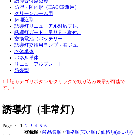
誘導音付点滅形
防湿・防雨形（HACCP兼用）
クリーンルーム用
床埋込型
誘導灯リニューアル対応プレ...
誘導灯ガード・吊り具・取付...
交換電池（バッテリー）
誘導灯交換用ランプ・モジュ...
本体単体
パネル単体
リニューアルプレート
防爆型
↑上記カテゴリボタンをクリックで絞り込み表示が可能で
す。↑
誘導灯（非常灯）
Page ：
1
2
3
4
5
6
登録順
/
商品名順
/
価格順(安い順)
/
価格順(高い順)