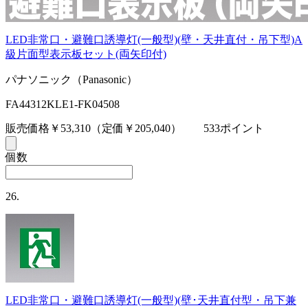
LED非常口・避難口誘導灯(一般型)(壁・天井直付・吊下型)A
級片面型表示板セット(両矢印付)
パナソニック（Panasonic）
FA44312KLE1-FK04508
販売価格￥53,310
（定価￥205,040）
533ポイント
個数
26.
LED非常口・避難口誘導灯(一般型)(壁･天井直付型・吊下兼