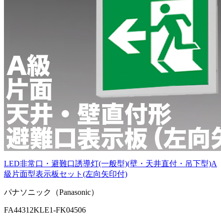
LED非常口・避難口誘導灯(一般型)(壁・天井直付・吊下型)A
級片面型表示板セット(左向矢印付)
パナソニック（Panasonic）
FA44312KLE1-FK04506