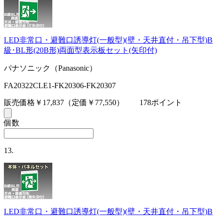
LED非常口・避難口誘導灯(一般型)(壁・天井直付・吊下型)B
級･BL形(20B形)両面型表示板セット(矢印付)
パナソニック（Panasonic）
FA20322CLE1-FK20306-FK20307
販売価格￥17,837
（定価￥77,550）
178ポイント
個数
13.
LED非常口・避難口誘導灯(一般型)(壁・天井直付・吊下型)B