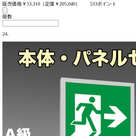
販売価格￥53,310
（定価￥205,040）
533ポイント
個数
24.