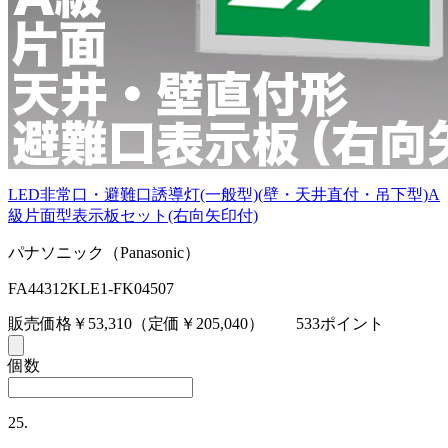
LED非常口・避難口誘導灯(一般型)(壁・天井直付・吊下型)A
級片面型表示板セット(右向矢印付)
パナソニック（Panasonic）
FA44312KLE1-FK04507
販売価格￥53,310
（定価￥205,040）
533ポイント
個数
25.