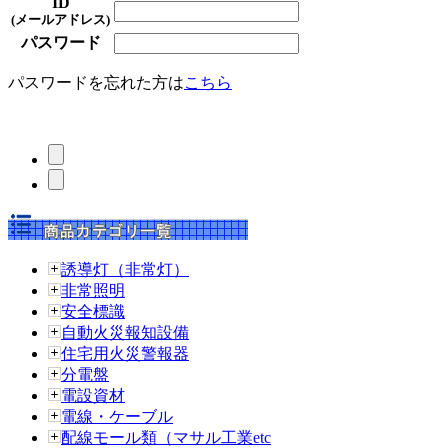
ID
(メールアドレス)
パスワード
パスワードを忘れた方は
こちら
誘導灯（非常灯）
非常照明
安全標識
自動火災報知設備
住宅用火災警報器
分電盤
電設資材
電線・ケーブル
配線モール類（マサル工業etc