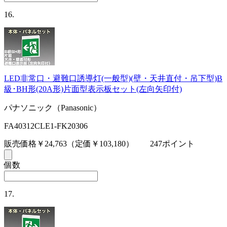
16.
LED非常口・避難口誘導灯(一般型)(壁・天井直付・吊下型)B
級･BH形(20A形)片面型表示板セット(左向矢印付)
パナソニック（Panasonic）
FA40312CLE1-FK20306
販売価格￥24,763
（定価￥103,180）
247ポイント
個数
17.