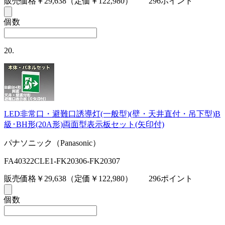
販売価格￥29,638
（定価￥122,980）
296ポイント
個数
20.
LED非常口・避難口誘導灯(一般型)(壁・天井直付・吊下型)B
級･BH形(20A形)両面型表示板セット(矢印付)
パナソニック（Panasonic）
FA40322CLE1-FK20306-FK20307
販売価格￥29,638
（定価￥122,980）
296ポイント
個数