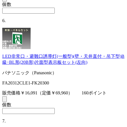
個数
6.
LED非常口・避難口誘導灯(一般型)(壁・天井直付・吊下型)B
級･BL形(20B形)片面型表示板セット(左向)
パナソニック（Panasonic）
FA20312CLE1-FK20300
販売価格￥16,091
（定価￥69,960）
160ポイント
個数
7.