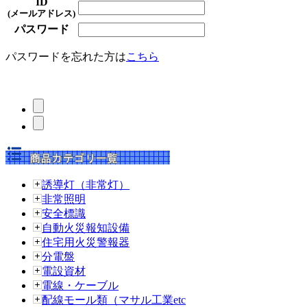
ID
(メールアドレス)
パスワード
パスワードを忘れた方は
こちら
誘導灯（非常灯）
非常照明
安全標識
自動火災報知設備
住宅用火災警報器
分電盤
電設資材
電線・ケーブル
配線モール類（マサル工業etc