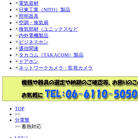
電気資材
日東工業（NITO）製品
照明器具
空調・換気扇
換気部材（ユニックスなど
内外電機製品
ビジネスホン
通信関連
タカコム（TAKACOM）製品
ドアホン
ネットワークカメラ・監視カメラ
TOP
>>
分電盤
>> 蓄熱対応
LSなし