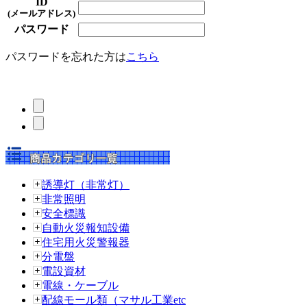
ID
(メールアドレス)
パスワード
パスワードを忘れた方は
こちら
誘導灯（非常灯）
非常照明
安全標識
自動火災報知設備
住宅用火災警報器
分電盤
電設資材
電線・ケーブル
配線モール類（マサル工業etc