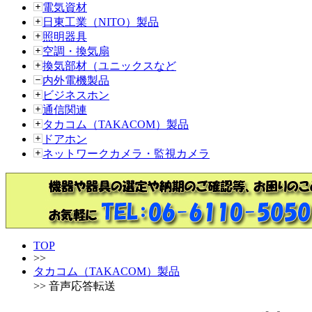
電気資材
日東工業（NITO）製品
照明器具
空調・換気扇
換気部材（ユニックスなど
内外電機製品
ビジネスホン
通信関連
タカコム（TAKACOM）製品
ドアホン
ネットワークカメラ・監視カメラ
TOP
>>
タカコム（TAKACOM）製品
>> 音声応答転送