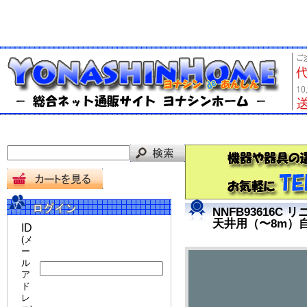
NNFB93616C
天井用（〜8m）
ID
(メ
ー
ル
ア
ド
レ