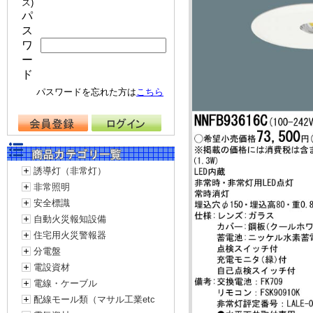
ス)
パ
ス
ワ
ー
ド
パスワードを忘れた方は
こちら
誘導灯（非常灯）
非常照明
安全標識
自動火災報知設備
住宅用火災警報器
分電盤
電設資材
電線・ケーブル
配線モール類（マサル工業etc