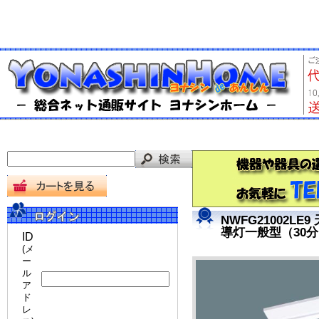
NWFG21002
導灯一般型（30分
ID
(メ
ー
ル
ア
ド
レ