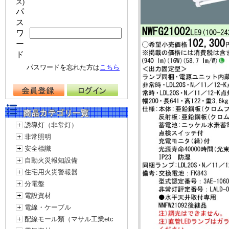
ス)
パ
ス
ワ
ー
ド
パスワードを忘れた方は
こちら
誘導灯（非常灯）
非常照明
安全標識
自動火災報知設備
住宅用火災警報器
分電盤
電設資材
電線・ケーブル
配線モール類（マサル工業etc