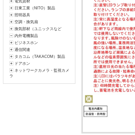
電気資材
日東工業（NITO）製品
照明器具
空調・換気扇
換気部材（ユニックスなど
内外電機製品
ビジネスホン
通信関連
タカコム（TAKACOM）製品
ドアホン
ネットワークカメラ・監視カメ
ラ