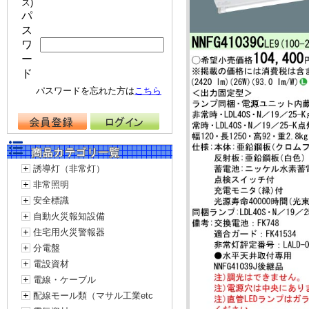
ス)
パ
ス
ワ
ー
ド
パスワードを忘れた方は
こちら
誘導灯（非常灯）
非常照明
安全標識
自動火災報知設備
住宅用火災警報器
分電盤
電設資材
電線・ケーブル
配線モール類（マサル工業etc