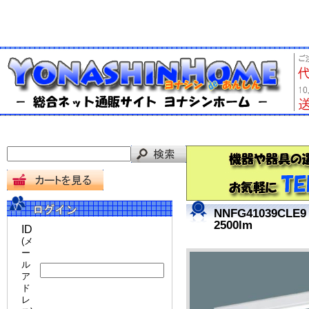
NNFG41039
2500lm
ID
(メ
ー
ル
ア
ド
レ