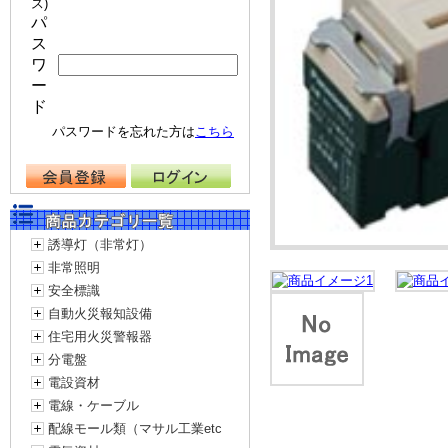
ス)
パ
ス
ワ
ー
ド
パスワードを忘れた方は
こちら
誘導灯（非常灯）
非常照明
安全標識
自動火災報知設備
住宅用火災警報器
分電盤
電設資材
電線・ケーブル
配線モール類（マサル工業etc