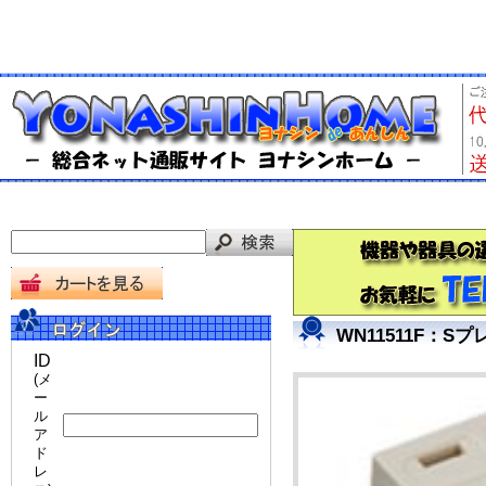
WN11511F：
ID
(メ
ー
ル
ア
ド
レ