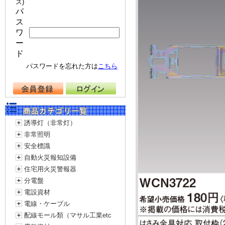
ス)
パ
ス
ワ
ー
ド
パスワードを忘れた方は
こちら
誘導灯（非常灯）
非常照明
安全標識
自動火災報知設備
住宅用火災警報器
分電盤
電設資材
電線・ケーブル
配線モール類（マサル工業etc