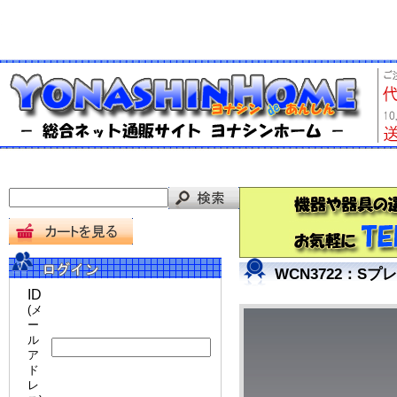
WCN3722：S
ID
(メ
ー
ル
ア
ド
レ