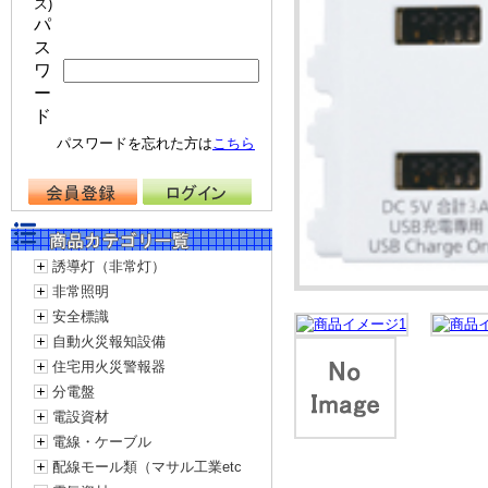
ス)
パ
ス
ワ
ー
ド
パスワードを忘れた方は
こちら
誘導灯（非常灯）
非常照明
安全標識
自動火災報知設備
住宅用火災警報器
分電盤
電設資材
電線・ケーブル
配線モール類（マサル工業etc