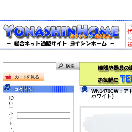
WN1476CW：
ホワイト）
ID
(メ
ー
ル
ア
ド
レ