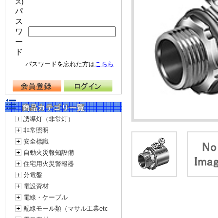
ス)
パ
ス
ワ
ー
ド
パスワードを忘れた方は
こちら
誘導灯（非常灯）
非常照明
安全標識
自動火災報知設備
住宅用火災警報器
分電盤
電設資材
電線・ケーブル
配線モール類（マサル工業etc