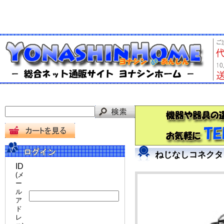
ねじなしコネクタ「
ID
(メ
ー
ル
ア
ド
レ