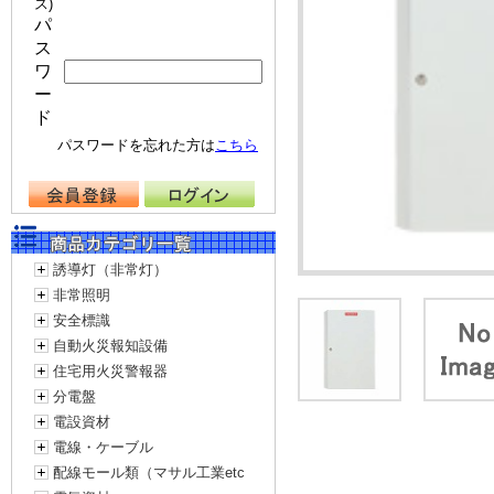
ス)
パ
ス
ワ
ー
ド
パスワードを忘れた方は
こちら
誘導灯（非常灯）
非常照明
安全標識
自動火災報知設備
住宅用火災警報器
分電盤
電設資材
電線・ケーブル
配線モール類（マサル工業etc