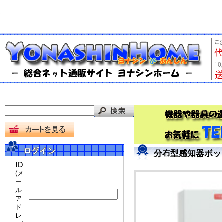
分布型感知器ボッ
ID
(メ
ー
ル
ア
ド
レ