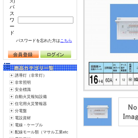
ス)
パ
ス
ワ
ー
ド
パスワードを忘れた方は
こちら
誘導灯（非常灯）
非常照明
安全標識
自動火災報知設備
住宅用火災警報器
分電盤
電設資材
電線・ケーブル
配線モール類（マサル工業etc