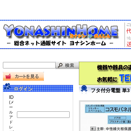
フタ付分電盤 単3 
ID
(メ
ー
ル
ア
ド
レ