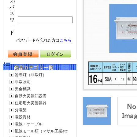
ス)
パ
ス
ワ
ー
ド
パスワードを忘れた方は
こちら
誘導灯（非常灯）
非常照明
安全標識
自動火災報知設備
住宅用火災警報器
分電盤
電設資材
電線・ケーブル
配線モール類（マサル工業etc