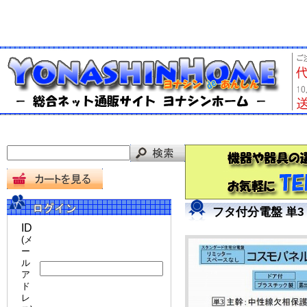
フタ付分電盤 単3 
ID
(メ
ー
ル
ア
ド
レ