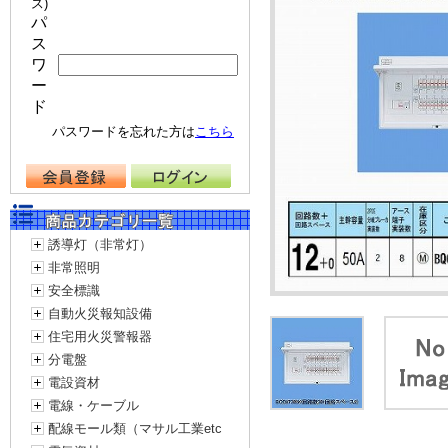
ス)
パ
ス
ワ
ー
ド
パスワードを忘れた方は
こちら
誘導灯（非常灯）
非常照明
安全標識
自動火災報知設備
住宅用火災警報器
分電盤
電設資材
電線・ケーブル
配線モール類（マサル工業etc