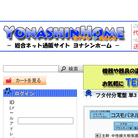
フタ付分電盤 単3
ID
(メ
ー
ル
ア
ド
レ