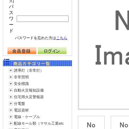
ス)
パ
ス
ワ
ー
ド
パスワードを忘れた方は
こちら
誘導灯（非常灯）
非常照明
安全標識
自動火災報知設備
住宅用火災警報器
分電盤
電設資材
電線・ケーブル
配線モール類（マサル工業etc