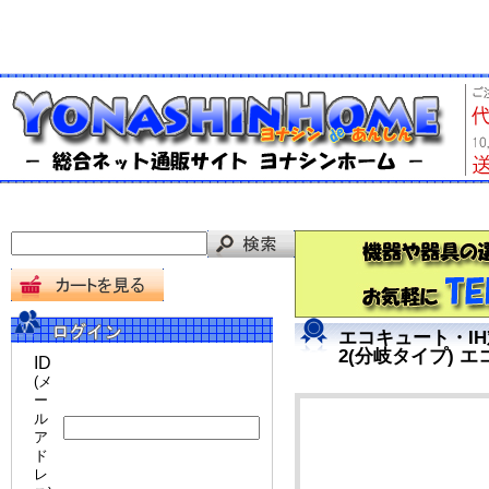
エコキュート・IH
2(分岐タイプ) 
ID
(メ
ー
ル
ア
ド
レ