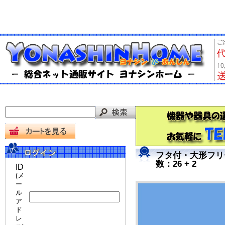
フタ付・大形フリー
数：26 + 2
ID
(メ
ー
ル
ア
ド
レ