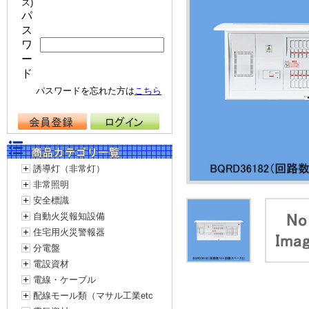
ス)
パ
ス
ワ
ー
ド
パスワードを忘れた方は
こちら
誘導灯（非常灯）
非常照明
安全標識
自動火災報知設備
住宅用火災警報器
分電盤
電設資材
電線・ケーブル
配線モール類（マサル工業etc