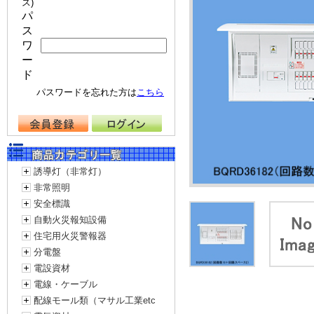
ス)
パ
ス
ワ
ー
ド
パスワードを忘れた方は
こちら
誘導灯（非常灯）
非常照明
安全標識
自動火災報知設備
住宅用火災警報器
分電盤
電設資材
電線・ケーブル
配線モール類（マサル工業etc