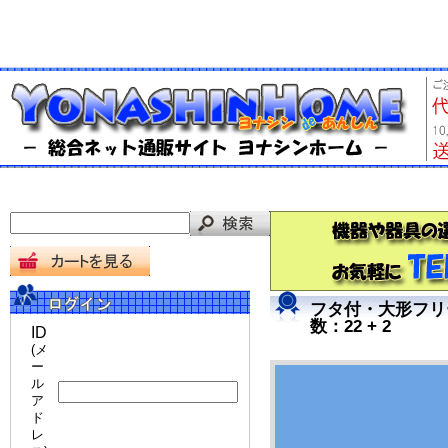
フタ付・大形フリー
数：22 + 2
ID
(メ
ー
ル
ア
ド
レ