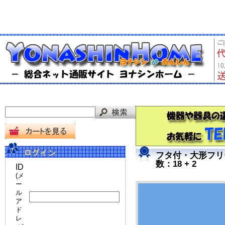
フタ付・大形フリー
数：18 + 2
ID
(メ
ー
ル
ア
ド
レ