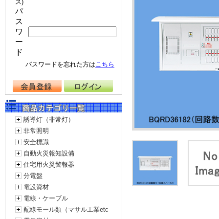
ス)
パ
ス
ワ
ー
ド
パスワードを忘れた方は
こちら
誘導灯（非常灯）
非常照明
安全標識
自動火災報知設備
住宅用火災警報器
分電盤
電設資材
電線・ケーブル
配線モール類（マサル工業etc