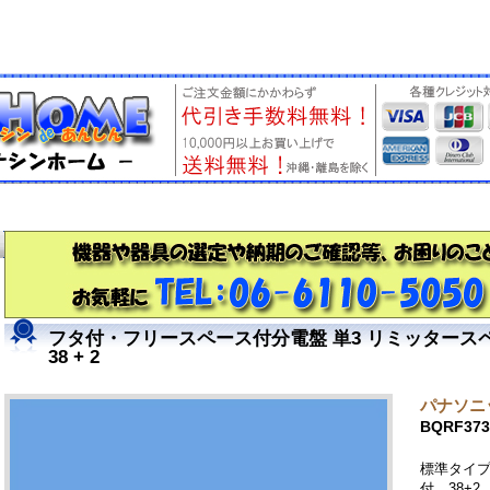
フタ付・フリースペース付分電盤 単3 リミッタースペー
38 + 2
パナソニッ
BQRF373
標準タイ
付 38+2 