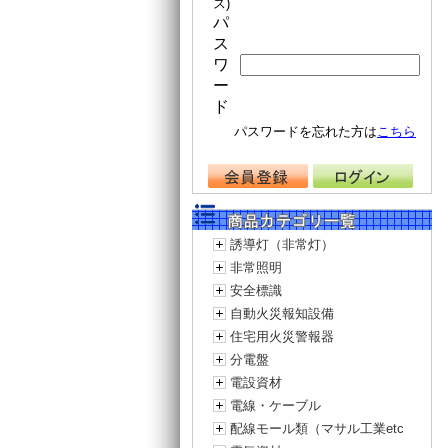
ス)
パ
ス
ワ
ー
ド
パスワードを忘れた方は
こちら
誘導灯（非常灯）
非常照明
安全標識
自動火災報知設備
住宅用火災警報器
分電盤
電設資材
電線・ケーブル
配線モール類（マサル工業etc