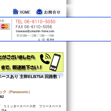
スあり 主幹ELB75A 回路数：
ク（Panasonic）
82
プ リミッタースペース付 フリースペース
75A