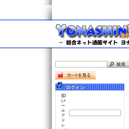
ID
(メ
ー
ル
ア
ド
レ