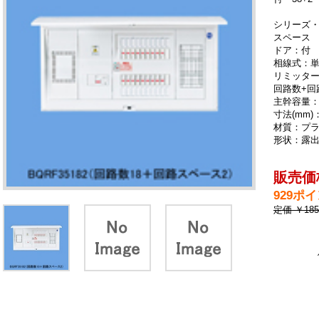
シリーズ・
スペース
ドア：付
相線式：単
リミッタ
回路数+回
主幹容量：
寸法(mm)：
材質：プ
形状：露
販売価格
929ポ
定価 ￥18