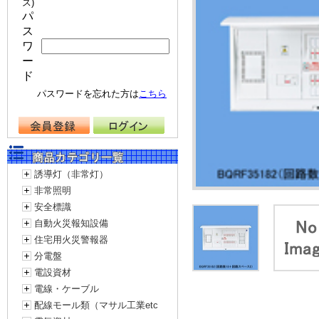
ス)
パ
ス
ワ
ー
ド
パスワードを忘れた方は
こちら
誘導灯（非常灯）
非常照明
安全標識
自動火災報知設備
住宅用火災警報器
分電盤
電設資材
電線・ケーブル
配線モール類（マサル工業etc