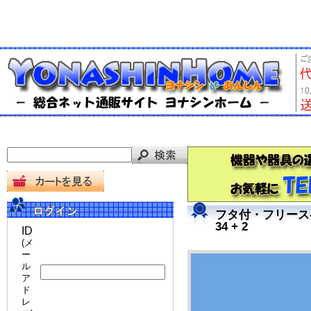
フタ付・フリースペ
34 + 2
ID
(メ
ー
ル
ア
ド
レ