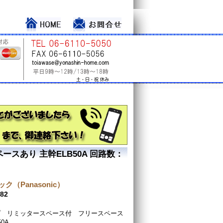
スあり 主幹ELB50A 回路数：
ク（Panasonic）
82
プ リミッタースペース付 フリースペース
50A