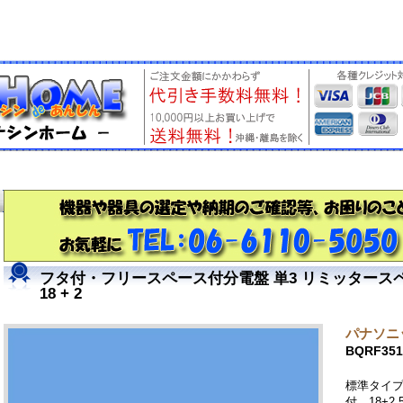
フタ付・フリースペース付分電盤 単3 リミッタースペー
18 + 2
パナソニッ
BQRF351
標準タイ
付 18+2 