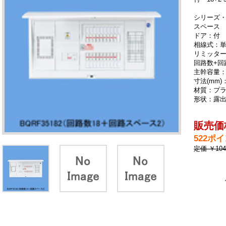
シリーズ・
スペース
ドア：付
相線式：単
リミッタ
回路数+回
主幹容量：
寸法(mm)：
材質：プ
形状：露
販売価格
522ポ
定価 ￥10