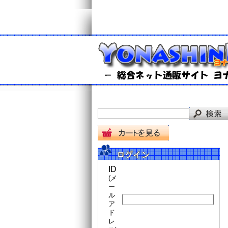
ID
(メ
ー
ル
ア
ド
レ