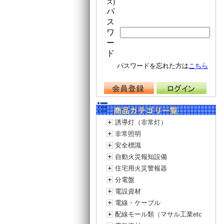
ス)
パ
ス
ワ
ー
ド
パスワードを忘れた方は
こちら
誘導灯（非常灯）
非常照明
安全標識
自動火災報知設備
住宅用火災警報器
分電盤
電設資材
電線・ケーブル
配線モール類（マサル工業etc