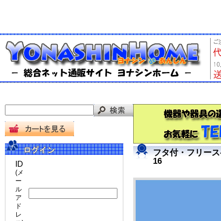
フタ付・フリースペ
16
ID
(メ
ー
ル
ア
ド
レ