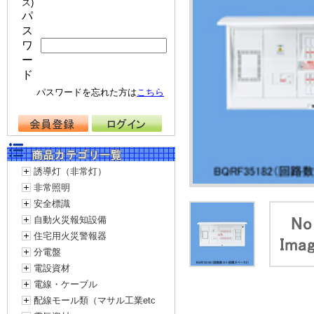
ス)
パ
ス
ワ
ー
ド
パスワードを忘れた方は
こちら
誘導灯（非常灯）
非常照明
安全標識
自動火災報知設備
住宅用火災警報器
分電盤
電設資材
電線・ケーブル
配線モール類（マサル工業etc