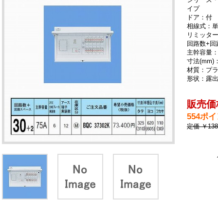
イプ
ドア：付
相線式：単
リミッタ
回路数+回
主幹容量：
寸法(mm)：
材質：プ
形状：露
販売価格
554ポ
定価 ￥13