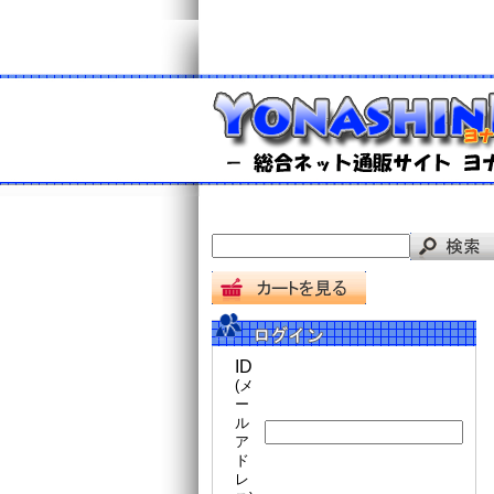
ID
(メ
ー
ル
ア
ド
レ