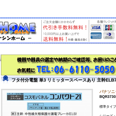
フタ付分電盤 単3 リミッタースペースあり 主幹ELB75A
パナソニッ
BQR3730
標準タイプ
シリーズ・