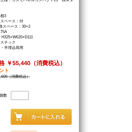
相3
ースペース：付
路スペース：30+2
75A
H325×W620×D111
ラスチック
出・半埋込両用
 ￥55,440（消費税込）
イント
8,600（消費税込）
個数