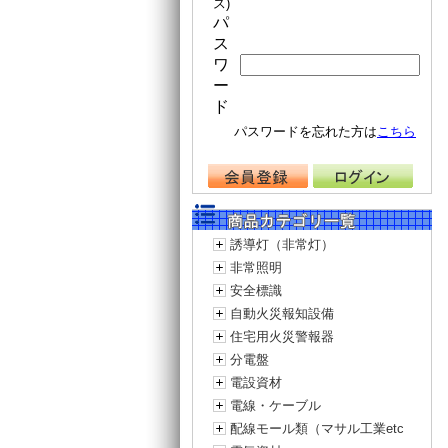
ス)
パ
ス
ワ
ー
ド
パスワードを忘れた方は
こちら
誘導灯（非常灯）
非常照明
安全標識
自動火災報知設備
住宅用火災警報器
分電盤
電設資材
電線・ケーブル
配線モール類（マサル工業etc