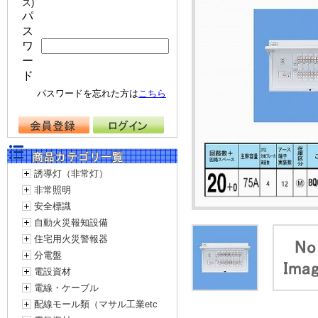
ス)
パ
ス
ワ
ー
ド
パスワードを忘れた方は
こちら
誘導灯（非常灯）
非常照明
安全標識
自動火災報知設備
住宅用火災警報器
分電盤
電設資材
電線・ケーブル
配線モール類（マサル工業etc