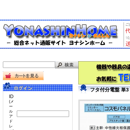
フタ付分電盤 単3
ID
(メ
ー
ル
ア
ド
レ