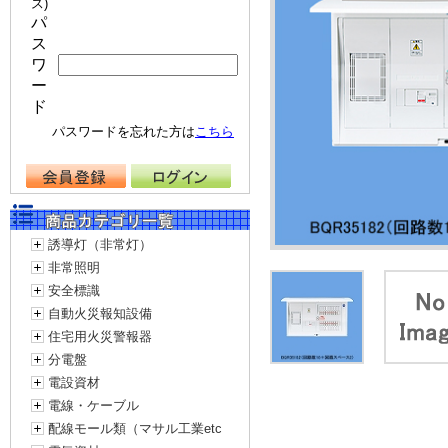
ス)
パ
ス
ワ
ー
ド
パスワードを忘れた方は
こちら
誘導灯（非常灯）
非常照明
安全標識
自動火災報知設備
住宅用火災警報器
分電盤
電設資材
電線・ケーブル
配線モール類（マサル工業etc