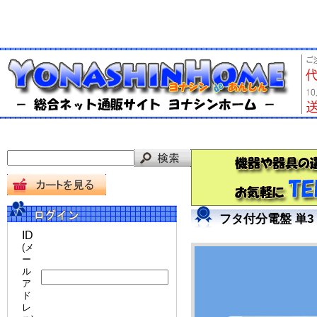
フタ付分電盤 単3
ID
(メ
ー
ル
ア
ド
レ