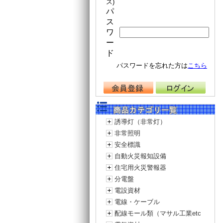
ス)
パ
ス
ワ
ー
ド
パスワードを忘れた方は
こちら
誘導灯（非常灯）
非常照明
安全標識
自動火災報知設備
住宅用火災警報器
分電盤
電設資材
電線・ケーブル
配線モール類（マサル工業etc