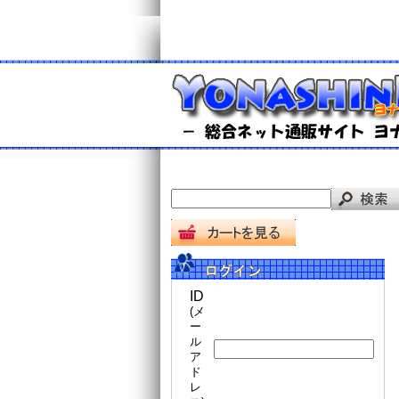
ID
(メ
ー
ル
ア
ド
レ