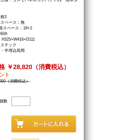
相3
ースペース：無
路スペース：18+2
60A
H325×W416×D111
ラスチック
出・半埋込両用
 ￥28,820（消費税込）
イント
,050（消費税込）
個数