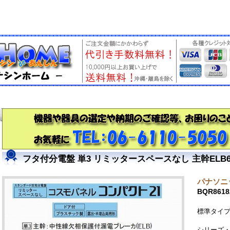
フタ付分電盤 単3 リミッタースペースなし 主幹ELB60A
パナソニッ
BQR8618
標準タイプ
シリーズ・