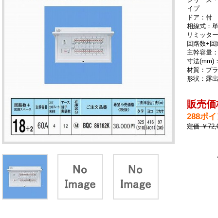
イプ
ドア：付
相線式：単
リミッタ
回路数+回
主幹容量：
寸法(mm)：
材質：プ
形状：露
販売価格
288ポ
定価 ￥72