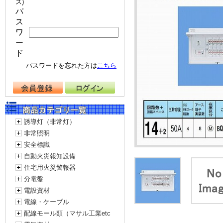
ス)
パ
ス
ワ
ー
ド
パスワードを忘れた方は
こちら
誘導灯（非常灯）
非常照明
安全標識
自動火災報知設備
住宅用火災警報器
分電盤
電設資材
電線・ケーブル
配線モール類（マサル工業etc