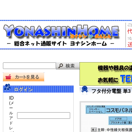
フタ付分電盤 単3 
ID
(メ
ー
ル
ア
ド
レ