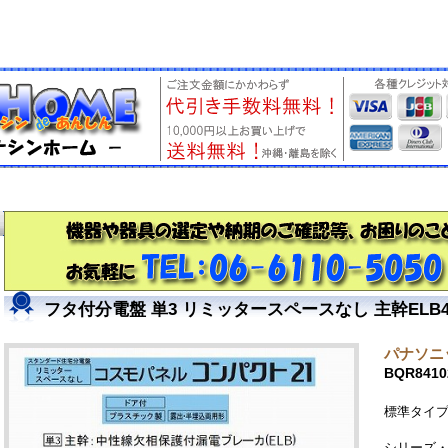
フタ付分電盤 単3 リミッタースペースなし 主幹ELB40A
パナソニッ
BQR8410
標準タイプ
シリーズ・