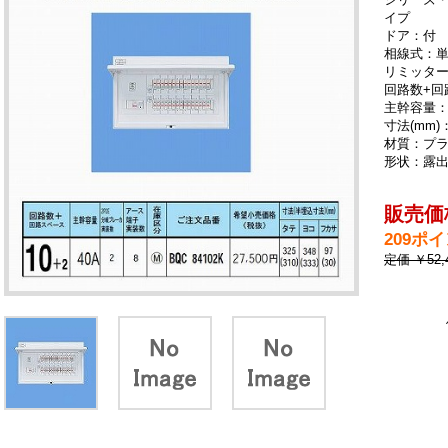
イプ
ドア：付
相線式：単
リミッタ
回路数+回
主幹容量：
寸法(mm)：
材質：プ
形状：露
販売価格
209ポ
定価 ￥52