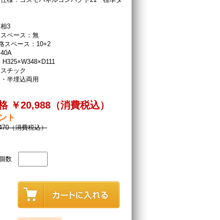
相3
ースペース：無
路スペース：10+2
40A
H325×W348×D111
ラスチック
出・半埋込両用
 ￥20,988（消費税込）
イント
,470（消費税込）
個数