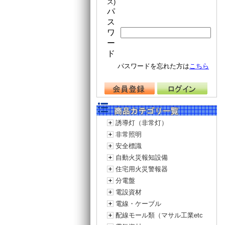
ス)
パ
ス
ワ
ー
ド
パスワードを忘れた方は
こちら
誘導灯（非常灯）
非常照明
安全標識
自動火災報知設備
住宅用火災警報器
分電盤
電設資材
電線・ケーブル
配線モール類（マサル工業etc