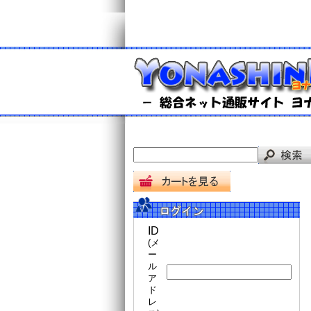
ID
(メ
ー
ル
ア
ド
レ