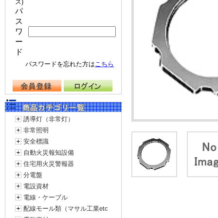
ス)
パ
ス
ワ
ー
ド
パスワードを忘れた方は
こちら
誘導灯（非常灯）
非常照明
安全標識
自動火災報知設備
住宅用火災警報器
分電盤
電設資材
電線・ケーブル
配線モール類（マサル工業etc