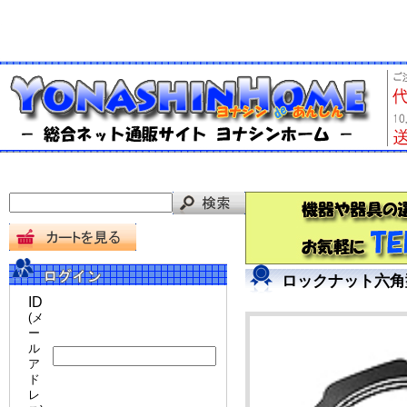
ロックナット六角型
ID
(メ
ー
ル
ア
ド
レ