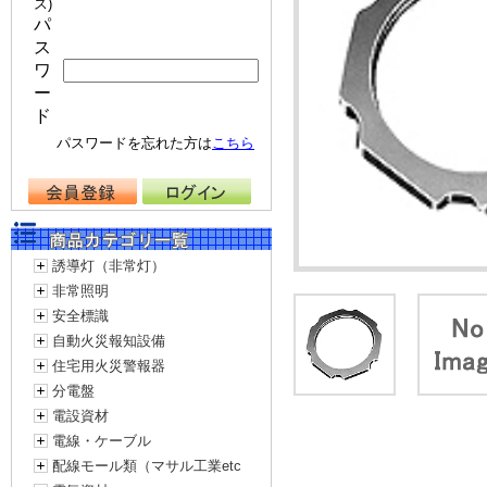
ス)
パ
ス
ワ
ー
ド
パスワードを忘れた方は
こちら
誘導灯（非常灯）
非常照明
安全標識
自動火災報知設備
住宅用火災警報器
分電盤
電設資材
電線・ケーブル
配線モール類（マサル工業etc