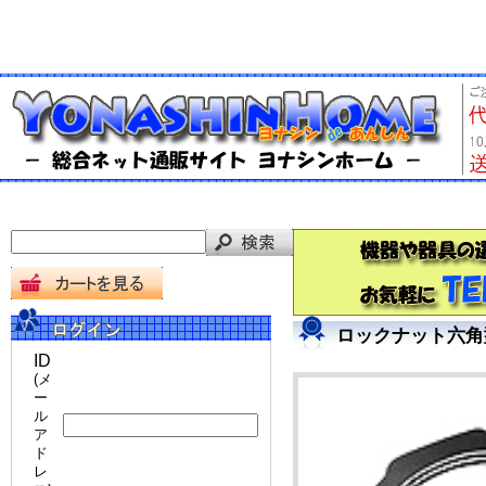
ロックナット六角型
ID
(メ
ー
ル
ア
ド
レ