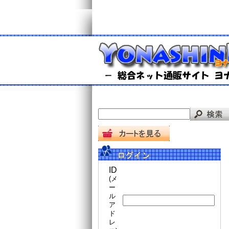
ID
(メ
ー
ル
ア
ド
レ