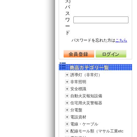
ス)
パ
ス
ワ
ー
ド
パスワードを忘れた方は
こちら
誘導灯（非常灯）
非常照明
安全標識
自動火災報知設備
住宅用火災警報器
分電盤
電設資材
電線・ケーブル
配線モール類（マサル工業etc