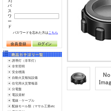
ス)
パ
ス
ワ
ー
ド
パスワードを忘れた方は
こちら
誘導灯（非常灯）
非常照明
安全標識
自動火災報知設備
住宅用火災警報器
分電盤
電設資材
電線・ケーブル
配線モール類（マサル工業etc