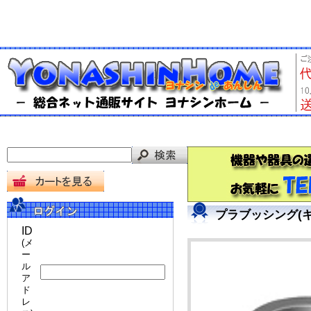
プラブッシング(キ
ID
(メ
ー
ル
ア
ド
レ