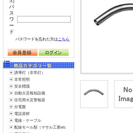
ス)
パ
ス
ワ
ー
ド
パスワードを忘れた方は
こちら
誘導灯（非常灯）
非常照明
安全標識
自動火災報知設備
住宅用火災警報器
分電盤
電設資材
電線・ケーブル
配線モール類（マサル工業etc