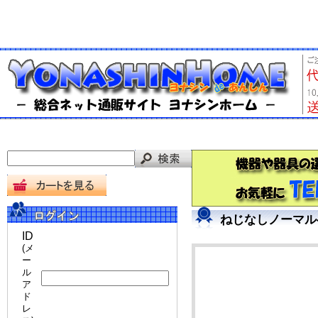
ねじなしノーマルベ
ID
(メ
ー
ル
ア
ド
レ