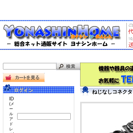
ねじなしコネクタ「
ID
(メ
ー
ル
ア
ド
レ