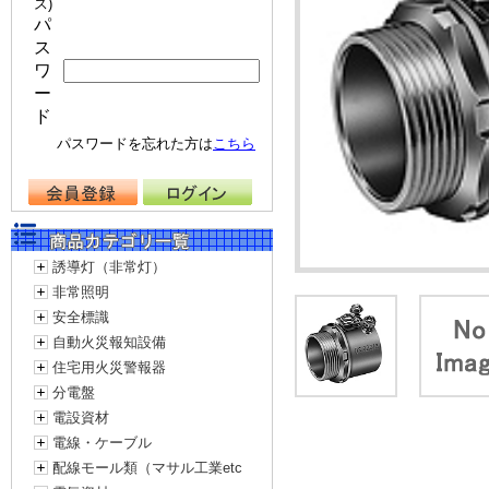
ス)
パ
ス
ワ
ー
ド
パスワードを忘れた方は
こちら
誘導灯（非常灯）
非常照明
安全標識
自動火災報知設備
住宅用火災警報器
分電盤
電設資材
電線・ケーブル
配線モール類（マサル工業etc