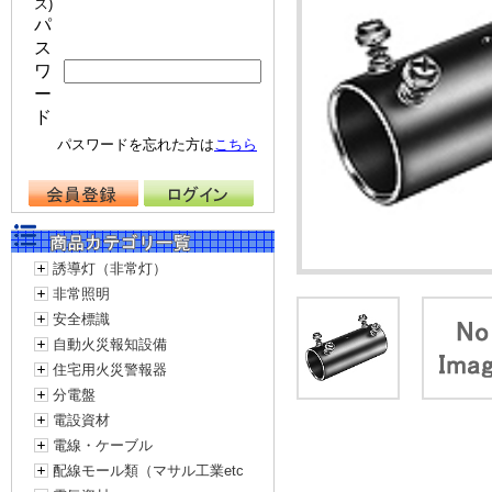
ス)
パ
ス
ワ
ー
ド
パスワードを忘れた方は
こちら
誘導灯（非常灯）
非常照明
安全標識
自動火災報知設備
住宅用火災警報器
分電盤
電設資材
電線・ケーブル
配線モール類（マサル工業etc