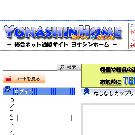
ねじなしカップリン
ID
(メ
ー
ル
ア
ド
レ