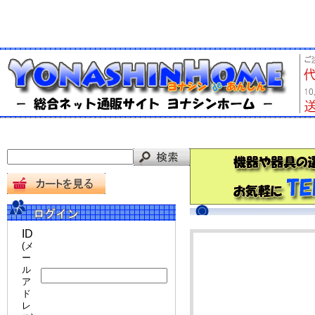
ID
(メ
ー
ル
ア
ド
レ