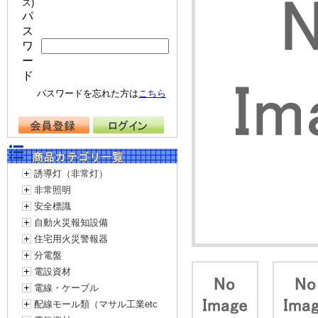
ス)
パ
ス
ワ
ー
ド
パスワードを忘れた方は
こちら
誘導灯（非常灯）
非常照明
安全標識
自動火災報知設備
住宅用火災警報器
分電盤
電設資材
電線・ケーブル
配線モール類（マサル工業etc