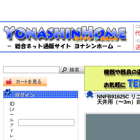
NNFB91625C
天井用（〜3m）
ID
(メ
ー
ル
ア
ド
レ