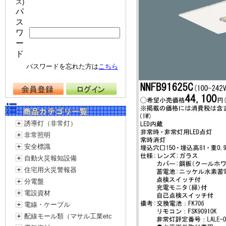
ス)
パ
ス
ワ
ー
ド
パスワードを忘れた方は
こちら
誘導灯（非常灯）
非常照明
安全標識
自動火災報知設備
住宅用火災警報器
分電盤
電設資材
電線・ケーブル
配線モール類（マサル工業etc