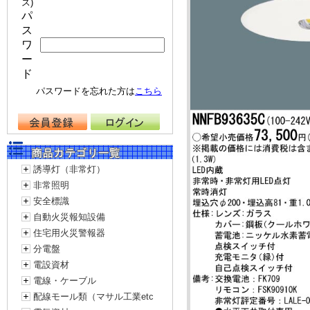
ス)
パ
ス
ワ
ー
ド
パスワードを忘れた方は
こちら
誘導灯（非常灯）
非常照明
安全標識
自動火災報知設備
住宅用火災警報器
分電盤
電設資材
電線・ケーブル
配線モール類（マサル工業etc