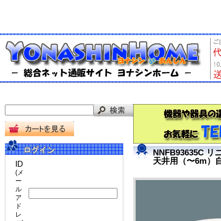
NNFB93635C
天井用（〜6m）
ID
(メ
ー
ル
ア
ド
レ