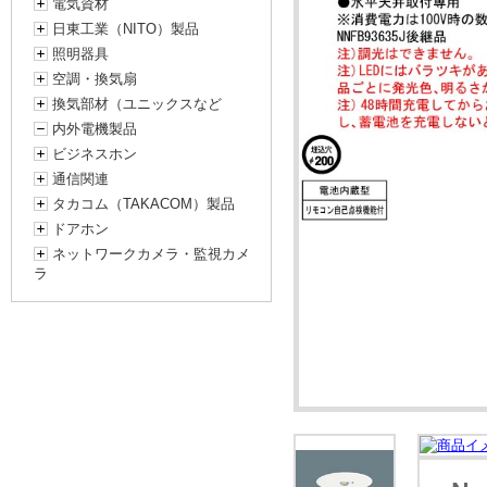
電気資材
日東工業（NITO）製品
照明器具
空調・換気扇
換気部材（ユニックスなど
内外電機製品
ビジネスホン
通信関連
タカコム（TAKACOM）製品
ドアホン
ネットワークカメラ・監視カメ
ラ