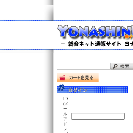
ID
(メ
ー
ル
ア
ド
レ