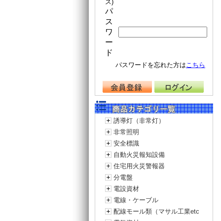
ス)
パ
ス
ワ
ー
ド
パスワードを忘れた方は
こちら
誘導灯（非常灯）
非常照明
安全標識
自動火災報知設備
住宅用火災警報器
分電盤
電設資材
電線・ケーブル
配線モール類（マサル工業etc