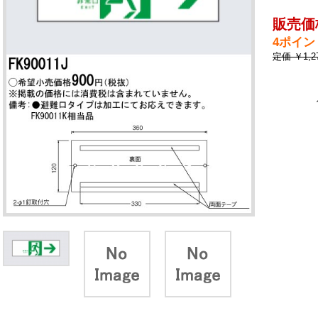
販売価
4ポイン
定価 ￥1,