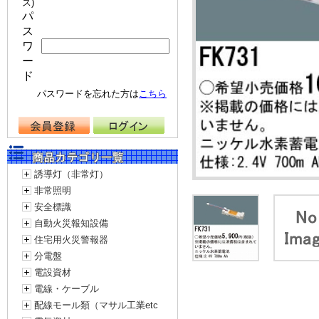
ス)
パ
ス
ワ
ー
ド
パスワードを忘れた方は
こちら
誘導灯（非常灯）
非常照明
安全標識
自動火災報知設備
住宅用火災警報器
分電盤
電設資材
電線・ケーブル
配線モール類（マサル工業etc