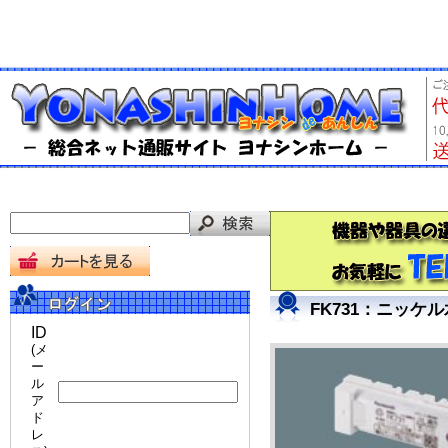
FK731：ニッ
ID
(メ
ー
ル
ア
ド
レ