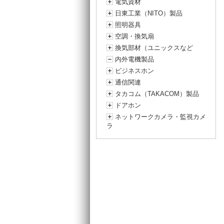
電気資材
日東工業（NITO）製品
照明器具
空調・換気扇
換気部材（ユニックスなど
内外電機製品
ビジネスホン
通信関連
タカコム（TAKACOM）製品
ドアホン
ネットワークカメラ・監視カメ
ラ