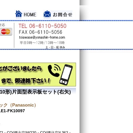
(10形)片面型表示板セット(右矢)
ク（Panasonic）
LE1-FK10097
型
72・CO(埋込穴)W220・CO(埋込穴)L362・