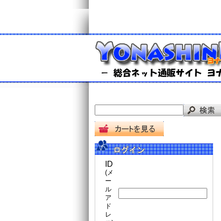
ID
(メ
ー
ル
ア
ド
レ