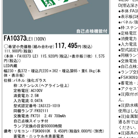
D(埋込深さ
●本体:FA10
●表示板(1枚)
●パネル:
●枠:ステ
●定格電圧：
●消費電力：
●入力電流：
●型式認定番
●同梱ランプ
●交換電池：F
●自己点検
●ランプ交
●FSK909
●蓄電池・
●アクセス
●注)取付
ん。
●注)防水
使用はし
●注)金属
通る所で
ください。
●注)器具