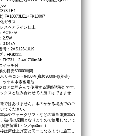
)65
373 LE1
:FA10373LE1+FK10097
強化ガラス
ンレスヘアライン仕上
AC100V
2.5W
0.047A
号：2AS123-1019
：FK92111
K731 2.4V 700mAh
スイッチ付
換の目安60000時間
10Kリモコン・9450円(税抜9000円)(別売)
ニッケル水素蓄電池
フロアに埋込んで使用する通路誘導灯です。
ボックスと組み合わせての施工はできませ
構造ではありません。水のかかる場所でのご
ないでください。
製車両やフォークリフトなどの重量運搬車の
は、破損の原因となりますので使用しないで
(耐静荷重1トン／φ50mm)
の枠は床仕上げ面と同一になるように施工し