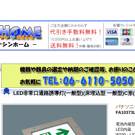
LED非常口通路誘導灯(一般型)(床埋込型 一般型)C形
パナソニッ
FA10373
電池内蔵
LED内蔵
W230・L3