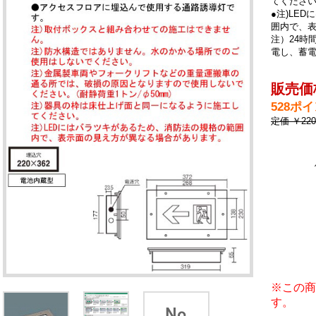
てくださ
●注)LE
囲内で、表
注）24時
電し、蓄
販売価格
528ポ
定価 ￥22
※この商
す。