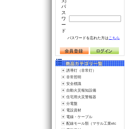
ス)
パ
ス
ワ
ー
ド
パスワードを忘れた方は
こちら
誘導灯（非常灯）
非常照明
安全標識
自動火災報知設備
住宅用火災警報器
分電盤
電設資材
電線・ケーブル
配線モール類（マサル工業etc