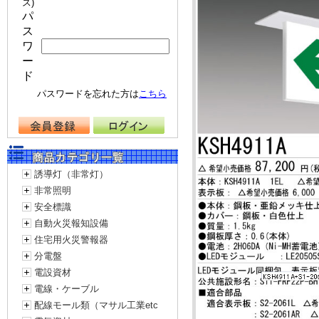
ス)
パ
ス
ワ
ー
ド
パスワードを忘れた方は
こちら
誘導灯（非常灯）
非常照明
安全標識
自動火災報知設備
住宅用火災警報器
分電盤
電設資材
電線・ケーブル
配線モール類（マサル工業etc