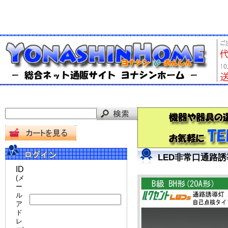
LED非常口通路誘
ID
(メ
ー
ル
ア
ド
レ