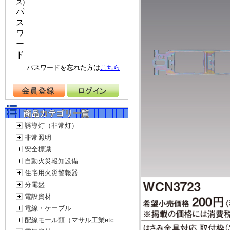
ス)
パ
ス
ワ
ー
ド
パスワードを忘れた方は
こちら
誘導灯（非常灯）
非常照明
安全標識
自動火災報知設備
住宅用火災警報器
分電盤
電設資材
電線・ケーブル
配線モール類（マサル工業etc