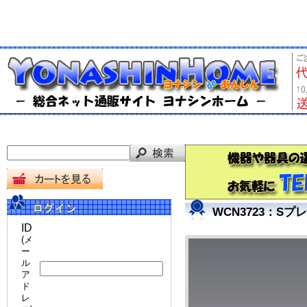
WCN3723：S
ID
(メ
ー
ル
ア
ド
レ