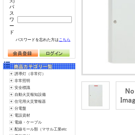
ス)
パ
ス
ワ
ー
ド
パスワードを忘れた方は
こちら
誘導灯（非常灯）
非常照明
安全標識
自動火災報知設備
住宅用火災警報器
分電盤
電設資材
電線・ケーブル
配線モール類（マサル工業etc