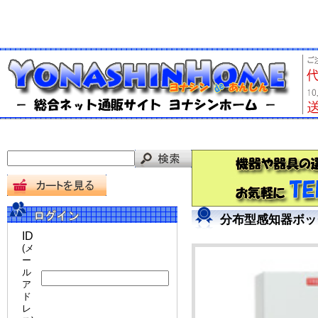
分布型感知器ボッ
ID
(メ
ー
ル
ア
ド
レ