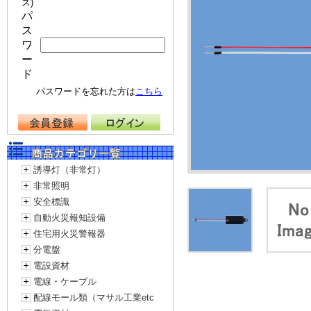
ス)
パ
ス
ワ
ー
ド
パスワードを忘れた方は
こちら
誘導灯（非常灯）
非常照明
安全標識
自動火災報知設備
住宅用火災警報器
分電盤
電設資材
電線・ケーブル
配線モール類（マサル工業etc