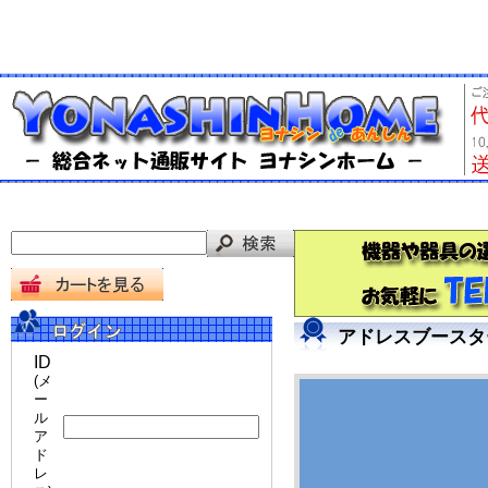
アドレスブースタ
ID
(メ
ー
ル
ア
ド
レ