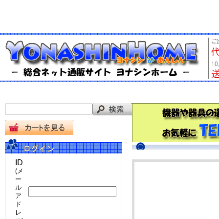
ID
(メ
ー
ル
ア
ド
レ