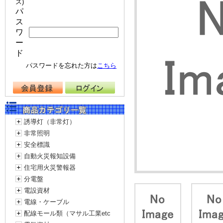
ス)
パ
ス
ワ
ー
ド
パスワードを忘れた方は
こちら
誘導灯（非常灯）
非常照明
安全標識
自動火災報知設備
住宅用火災警報器
分電盤
電設資材
電線・ケーブル
配線モール類（マサル工業etc